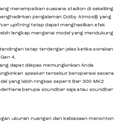
ang menempatkan suasana stadion di sekeliling
menghadirkan pengalaman Dolby Atmos® yang
iver upfiring
tetap dapat menghasilkan efek
si lebih lengkap mengenai model yang mendukung
ndingan tetap terdengar jelas ketika sorakan
 Gen 4.
yang dapat dilepas memungkinkan Anda
ungkinkan
speaker
tersebut beroperasi secara
odel yang lebih ringkas seperti Bar 300 MK2
sederhana berupa
soundbar
saja atau
soundbar
engan ukuran ruangan dan kebiasaan menonton