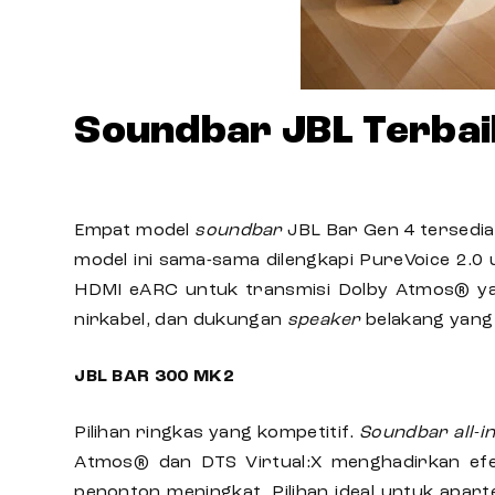
Soundbar JBL Terbai
Empat model
soundbar
JBL
Bar Gen 4 tersedia
model ini sama-sama dilengkapi PureVoice 2.0
HDMI eARC untuk transmisi Dolby Atmos® yan
nirkabel, dan dukungan
speaker
belakang yang
JBL BAR 300 MK2
Pilihan ringkas yang kompetitif.
Soundbar
all-i
Atmos® dan DTS Virtual:X menghadirkan efe
penonton meningkat. Pilihan ideal untuk ap