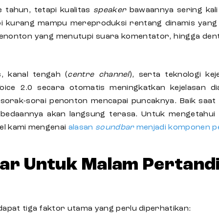
e tahun, tetapi kualitas
speaker
bawaannya sering kal
pi kurang mampu mereproduksi rentang dinamis yang 
penonton yang menutupi suara komentator, hingga den
 kanal tengah (
centre channel
), serta teknologi k
oice 2.0 secara otomatis meningkatkan kejelasan di
n sorak-sorai penonton mencapai puncaknya. Baik s
erbedaannya akan langsung terasa. Untuk mengetahui
kel kami mengenai
alasan
soundbar
menjadi komponen pe
ar Untuk Malam Pertand
dapat tiga faktor utama yang perlu diperhatikan: