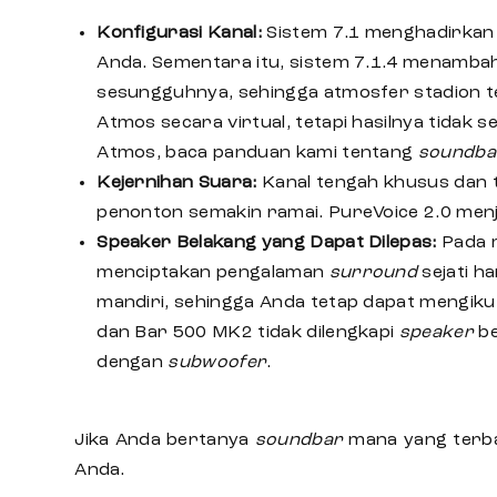
Konfigurasi Kanal
:
Sistem 7.1 menghadirka
Anda. Sementara itu, sistem 7.1.4 menambah
sesungguhnya, sehingga atmosfer stadion ter
Atmos secara virtual, tetapi hasilnya tidak
Atmos, baca panduan kami tentang
soundba
Kejernihan Suara
:
Kanal tengah khusus dan t
penonton semakin ramai. PureVoice 2.0 menja
Speaker Belakang yang Dapat Dilepas
:
Pada 
menciptakan pengalaman
surround
sejati h
mandiri, sehingga Anda tetap dapat mengikut
dan Bar 500 MK2 tidak dilengkapi
speaker
be
dengan
subwoofer
.
Jika Anda bertanya
soundbar
mana yang terb
Anda.