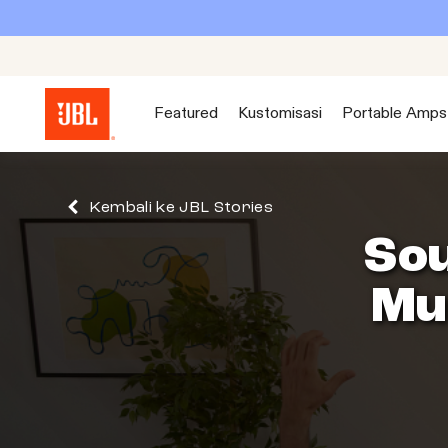
Featured
Kustomisasi
Portable Amps
Kembali ke JBL Stories
So
Mu