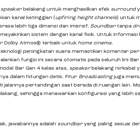
n
speaker
belakang untuk menghasilkan efek
surround
y
kan kanal ketinggian (
upfiring height channels
) untuk 
asa lebih tiga dimensi dan imersif.
Soundbar
tanpa
dr
 semeyakinkan sistem dengan kanal fisik. Untuk informa
r
Dolby Atmos® terbaik
untuk
home cinema.
eknologi peningkatan suara memastikan komentar perta
lankan fungsi ini secara otomatis pada seluruh lini Bar
model Bar Gen 4 kelas atas,
speaker
belakang nirkabel 
anya dalam hitungan detik. Fitur
Broadcasting
juga mem
i jalannya pertandingan saat berada di ruangan lain. M
lakang, sehingga menawarkan konfigurasi yang lebih 
aik
, jawabannya adalah
soundbar
yang paling sesuai d