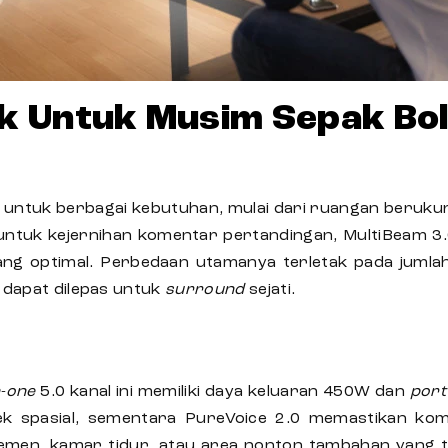
k Untuk Musim Sepak Bo
 untuk berbagai kebutuhan, mulai dari ruangan berukur
 untuk kejernihan komentar pertandingan, MultiBeam 3.
g optimal. Perbedaan utamanya terletak pada jumlah
 dapat dilepas untuk
surround
sejati.
n-one
5.0 kanal ini memiliki daya keluaran 450W dan
port
k spasial, sementara PureVoice 2.0 memastikan kome
artemen, kamar tidur, atau area nonton tambahan yan