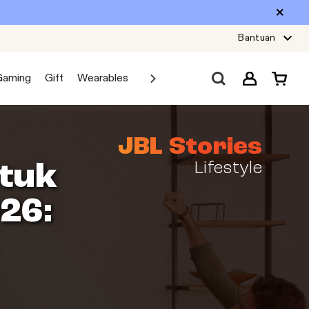
Bantuan
Gaming
Gift
Wearables
Sale
Car Audio
Explore JBL
JBL Stories
Lifestyle
tuk
26: