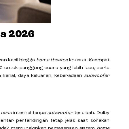
la 2026
an kecil hingga
home theatre
khusus. Keempat
0 untuk panggung suara yang lebih luas, serta
 kanal, daya keluaran, keberadaan
subwoofer
bass
internal tanpa
subwoofer
terpisah. Dolby
ntar pertandingan tetap jelas saat sorakan
g tidak memungkinkan pemasangan sistem
home