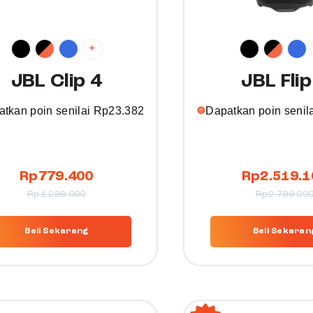
+
JBL Clip 4
JBL Flip
tkan poin senilai
Rp
23.382
Dapatkan poin senil
T
Rp
779.400
Rp
2.519.1
h
Rp
1.299.000
Rp
2.799.00
i
s
Beli Sekarang
Beli Sekaran
p
r
o
d