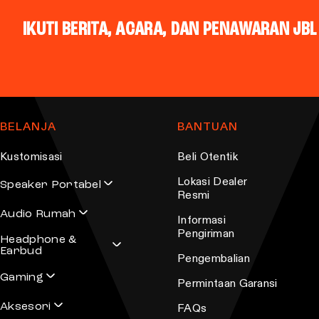
l
a
t
IKUTI BERITA, ACARA, DAN PENAWARAN JB
y
i
b
p
e
l
c
e
h
v
BELANJA
BANTUAN
o
a
s
r
Kustomisasi
Beli Otentik
e
i
Lokasi Dealer
Speaker Portabel
n
a
Resmi
o
n
Audio Rumah
Informasi
n
t
Pengiriman
Headphone &
t
s
Earbud
Pengembalian
h
.
Gaming
Permintaan Garansi
e
T
p
Aksesori
h
FAQs