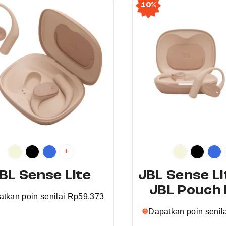
u
10%
c
t
h
a
s
m
u
l
t
i
+
p
l
BL Sense Lite
JBL Sense Lit
e
JBL Pouch 
v
tkan poin senilai
Rp
59.373
a
Dapatkan poin senil
r