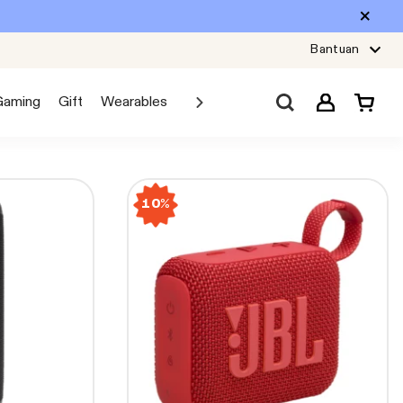
Bantuan
Gaming
Gift
Wearables
Sale
Car Audio
Explore JBL
10%