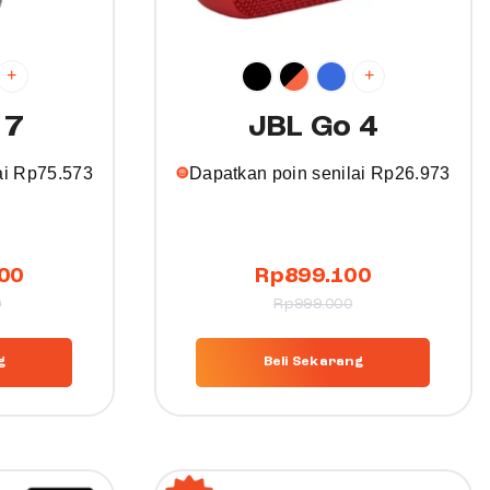
+
+
 7
JBL Go 4
ai
Rp
75.573
Dapatkan poin senilai
Rp
26.973
T
00
Rp
899.100
h
0
Rp
999.000
i
s
g
Beli Sekarang
p
r
o
d