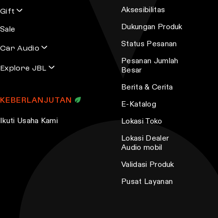
r
e
Aksesibilitas
Gift
o
o
Dukungan Produk
Sale
d
p
u
Status Pesanan
t
Car Audio
c
i
Pesanan Jumlah
Explore JBL
t
Besar
o
p
n
Berita & Cerita
a
s
KEBERLANJUTAN
E-Katalog
g
m
Ikuti Usaha Kami
Lokasi Toko
e
a
y
Lokasi Dealer
Audio mobil
b
e
Validasi Produk
c
Pusat Layanan
h
o
s