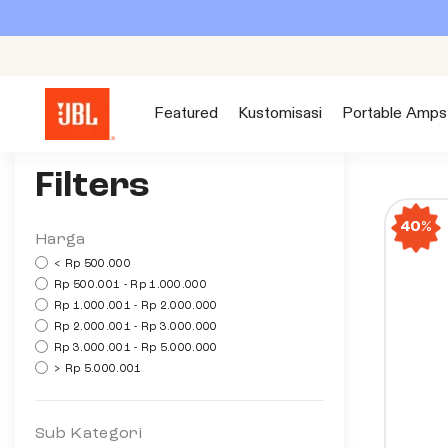
S
k
i
p
Featured
Kustomisasi
Portable Amps
t
o
c
Filters
o
40%
n
Harga
t
< Rp 500.000
e
Rp 500.001 - Rp 1.000.000
Rp 1.000.001 - Rp 2.000.000
n
Rp 2.000.001 - Rp 3.000.000
t
Rp 3.000.001 - Rp 5.000.000
> Rp 5.000.001
Sub Kategori