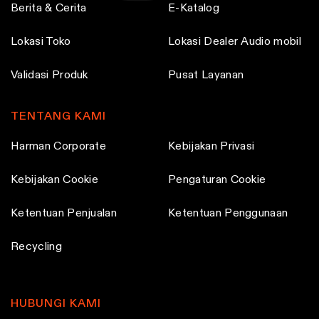
y
Berita & Cerita
E-Katalog
o
o
b
d
d
Lokasi Toko
Lokasi Dealer Audio mobil
e
u
u
c
c
c
Validasi Produk
Pusat Layanan
h
t
t
o
p
p
TENTANG KAMI
s
a
a
e
Harman Corporate
g
g
Kebijakan Privasi
n
e
e
Kebijakan Cookie
o
Pengaturan Cookie
n
Ketentuan Penjualan
Ketentuan Penggunaan
t
h
Recycling
e
p
r
HUBUNGI KAMI
o