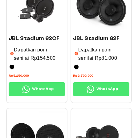
JBL Stadium 62CF
JBL Stadium 62F
Dapatkan poin
Dapatkan poin
senilai
Rp
154.500
senilai
Rp
81.000
T
T
Rp
5.150.000
Rp
2.700.000
h
h
WhatsApp
WhatsApp
i
i
s
s
p
p
r
r
o
o
d
d