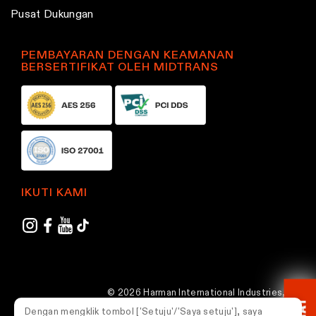
Pusat Dukungan
d
u
c
PEMBAYARAN DENGAN KEAMANAN
BERSERTIFIKAT OLEH MIDTRANS
t
p
a
g
e
IKUTI KAMI
© 2026 Harman International Industries,
CHAT
Incorporated. Semua hak dilindungi undang-
Dengan mengklik tombol ['Setuju'/'Saya setuju'], saya