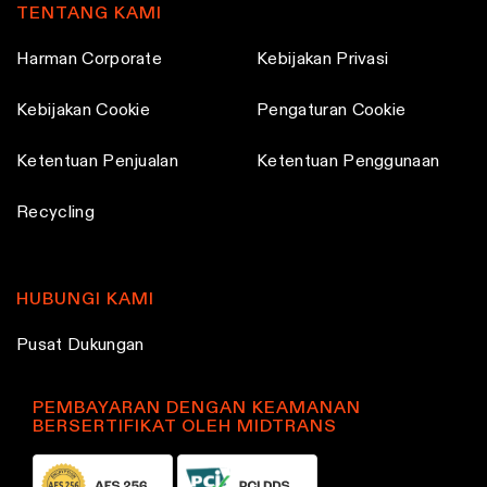
o
TENTANG KAMI
p
p
s
a
a
Harman Corporate
Kebijakan Privasi
e
g
g
n
e
e
Kebijakan Cookie
Pengaturan Cookie
o
n
Ketentuan Penjualan
Ketentuan Penggunaan
t
Recycling
h
e
p
HUBUNGI KAMI
r
o
Pusat Dukungan
d
u
PEMBAYARAN DENGAN KEAMANAN
c
BERSERTIFIKAT OLEH MIDTRANS
t
p