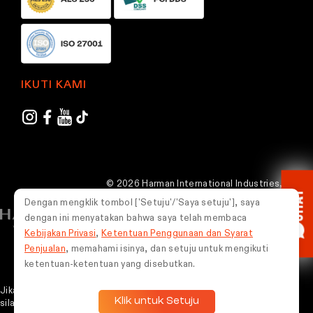
a
g
e
IKUTI KAMI
© 2026 Harman International Industries,
CHAT
Incorporated. Semua hak dilindungi undang-
Dengan mengklik tombol ['Setuju'/'Saya setuju'], saya
undang.
dengan ini menyatakan bahwa saya telah membaca
Kebijakan Privasi
,
Ketentuan Penggunaan dan Syarat
Indonesia
Penjualan
, memahami isinya, dan setuju untuk mengikuti
ketentuan-ketentuan yang disebutkan.
Jika Kamu mengalami masalah dalam menggunakan situs web ini,
Klik untuk Setuju
silakan whatsapp
0851-5675-9787
untuk mendapatkan bantuan.