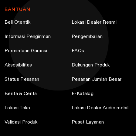
T
h
h
t
t
h
o
o
BANTUAN
p
p
e
s
s
a
a
Beli Otentik
Lokasi Dealer Resmi
o
e
e
g
g
p
n
n
e
e
Informasi Pengiriman
Pengembalian
t
o
o
i
n
n
Permintaan Garansi
FAQs
o
t
t
n
Aksesibilitas
Dukungan Produk
h
h
s
e
e
Status Pesanan
Pesanan Jumlah Besar
m
p
p
a
r
r
Berita & Cerita
E-Katalog
y
o
o
b
d
d
Lokasi Toko
Lokasi Dealer Audio mobil
e
u
u
Validasi Produk
Pusat Layanan
c
c
c
h
t
t