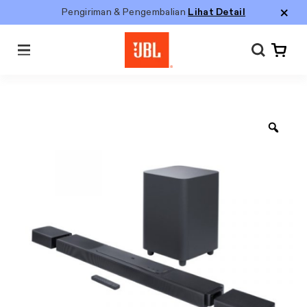
Pengiriman & Pengembalian
Lihat Detail
Menu