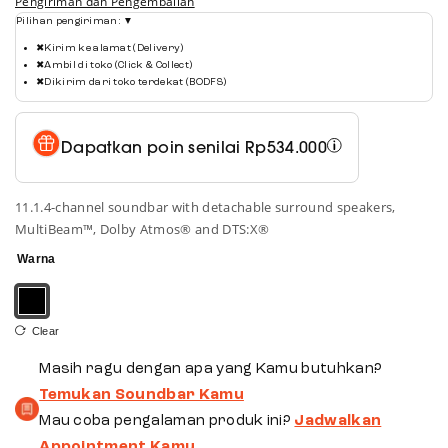
Pengiriman dan Pengembalian
Pilihan pengiriman:
▼
✖
Kirim ke alamat (Delivery)
✖
Ambil di toko (Click & Collect)
✖
Dikirim dari toko terdekat (BODFS)
Dapatkan poin senilai
Rp
534.000
11.1.4-channel soundbar with detachable surround speakers,
MultiBeam™, Dolby Atmos® and DTS:X®
Warna
Clear
Masih ragu dengan apa yang Kamu butuhkan?
Temukan Soundbar Kamu
Mau coba pengalaman produk ini?
Jadwalkan
Appointment Kamu
.