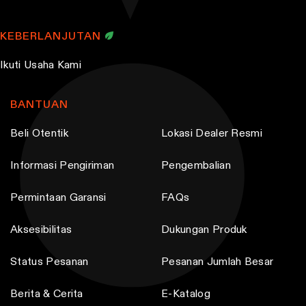
s
m
KEBERLANJUTAN
a
y
Ikuti Usaha Kami
b
e
BANTUAN
c
Beli Otentik
Lokasi Dealer Resmi
h
o
Informasi Pengiriman
Pengembalian
s
e
Permintaan Garansi
FAQs
n
o
Aksesibilitas
Dukungan Produk
n
Status Pesanan
Pesanan Jumlah Besar
t
h
Berita & Cerita
E-Katalog
e