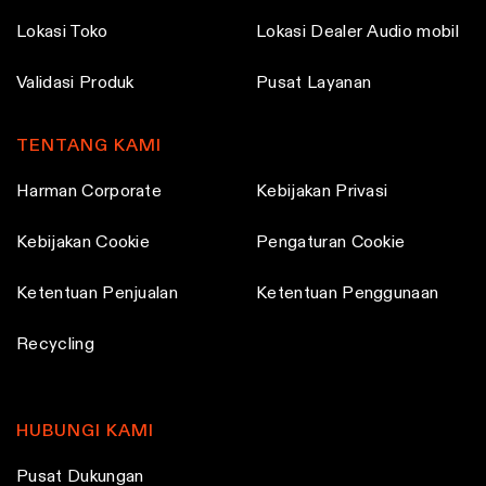
p
Lokasi Toko
Lokasi Dealer Audio mobil
r
o
Validasi Produk
Pusat Layanan
d
u
TENTANG KAMI
c
Harman Corporate
Kebijakan Privasi
t
p
Kebijakan Cookie
Pengaturan Cookie
a
g
Ketentuan Penjualan
Ketentuan Penggunaan
e
Recycling
HUBUNGI KAMI
Pusat Dukungan