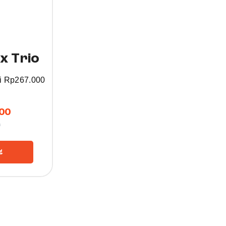
x Trio
i
Rp
267.000
00
0
g