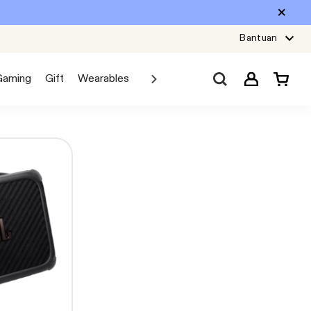
Bantuan
Gaming
Gift
Wearables
Sale
Car Audio
Explore JBL