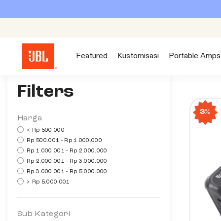
S
k
i
p
Featured
Kustomisasi
Portable Amps
t
o
c
Filters
o
3%
n
Harga
t
< Rp 500.000
e
Rp 500.001 - Rp 1.000.000
Rp 1.000.001 - Rp 2.000.000
n
Rp 2.000.001 - Rp 3.000.000
t
Rp 3.000.001 - Rp 5.000.000
> Rp 5.000.001
Sub Kategori