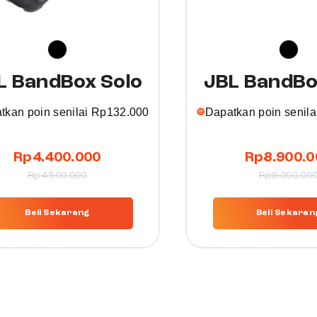
L BandBox Solo
JBL BandBo
tkan poin senilai
Rp
132.000
Dapatkan poin senila
T
Rp
4.400.000
Rp
8.900.0
h
Rp
4.500.000
Rp
9.000.00
i
s
Beli Sekarang
Beli Sekaran
p
r
o
d
u
c