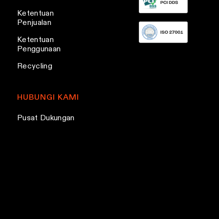
a
s
Ketentuan
n
Penjualan
t
Ketentuan
s
Penggunaan
.
Recycling
T
h
e
HUBUNGI KAMI
o
Pusat Dukungan
p
t
i
o
n
s
m
a