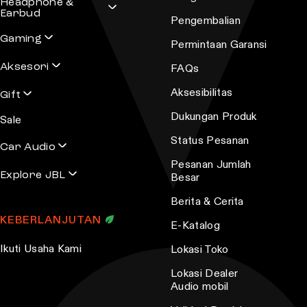
Headphone &
a
Earbud
Copper
Coral
Funky Black
Pengembalian
n
Gaming
t
Permintaan Garansi
Navy
Sand
Squad
s
Aksesori
FAQs
.
Aksesibilitas
Gift
Turquoisse
T
Dukungan Produk
h
Sale
e
Status Pesanan
Car Audio
o
Pesanan Jumlah
p
Explore JBL
Besar
t
Berita & Cerita
i
KEBERLANJUTAN
E-Katalog
o
n
Ikuti Usaha Kami
Lokasi Toko
s
Lokasi Dealer
m
Audio mobil
a