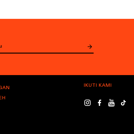
IKUTI KAMI
GAN
EH