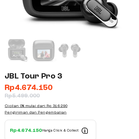
JBL Tour Pro 3
Rp
4.674.150
Rp
5.499.000
Cicilan 0% mulai dari
Rp 316.290
Pengiriman dan Pengembalian
Rp
4.674.150
Harga Click & Collect