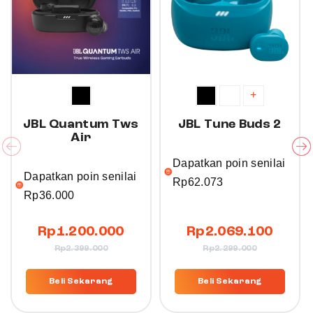
+
JBL Quantum Tws
JBL Tune Buds 2
Air
Dapatkan poin senilai
Dapatkan poin senilai
Rp
62.073
Rp
36.000
Rp
1.200.000
Rp
2.069.100
Rp
2.399.000
Rp
2.299.000
Beli Sekarang
Beli Sekarang