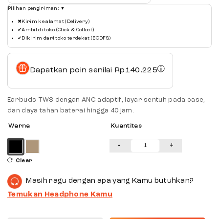
Pilihan pengiriman:
▼
✖
Kirim ke alamat (Delivery)
✔
Ambil di toko (Click & Collect)
✔
Dikirim dari toko terdekat (BODFS)
Dapatkan poin senilai
Rp
140.225
Earbuds TWS dengan ANC adaptif, layar sentuh pada case,
dan daya tahan baterai hingga 40 jam.
Warna
Kuantitas
-
+
Clear
Masih ragu dengan apa yang Kamu butuhkan?
Temukan Headphone Kamu