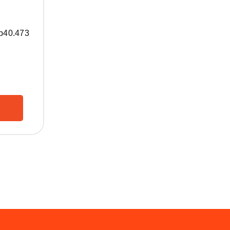
p
40.473