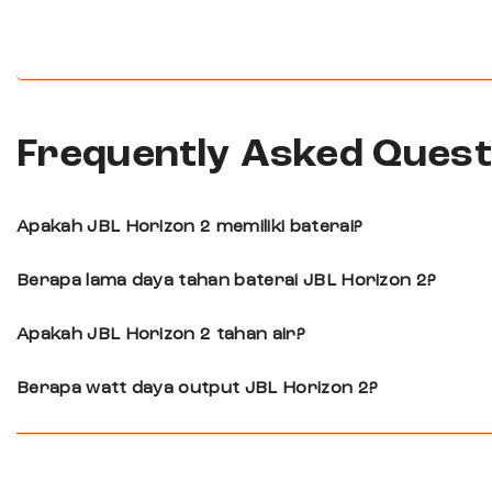
Frequently Asked Quest
Apakah JBL Horizon 2 memiliki baterai?
Ya, JBL Horizon radio dilengkapi baterai koin se
Berapa lama daya tahan baterai JBL Horizon 2?
Baterai koin pada JBL Horizon hanya mendukung
Apakah JBL Horizon 2 tahan air?
Speaker radio JBL Horizon tidak tahan air dan d
Berapa watt daya output JBL Horizon 2?
Ditenagai output 2 x 5 watt RMS, speaker Horizo