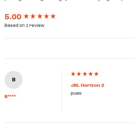
New content loaded
5.00
Based on 1 review
B
JBL Horizon 2
puas
B****