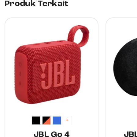
Produk Terkait
10%
10%
+
JBL Go 4
JBL