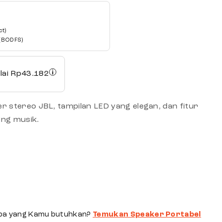
ct)
 (BODFS)
lai
Rp
43.182
r stereo JBL, tampilan LED yang elegan, dan fitur
ing musik.
pa yang Kamu butuhkan?
Temukan Speaker Portabel