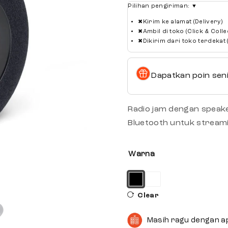
Pilihan pengiriman:
▼
✖
Kirim ke alamat (Delivery)
✖
Ambil di toko (Click & Colle
✖
Dikirim dari toko terdekat
Dapatkan poin seni
Radio jam dengan speake
Bluetooth untuk stream
Warna
Clear
Masih ragu dengan a