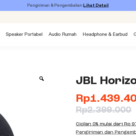
Pengiriman & Pengembalian
Lihat Detail
Speaker Portabel
Audio Rumah
Headphone & Earbud
JBL Horiz
Z
o
o
Rp
1.439.4
m
Rp
2.399.000
Cicilan 0% mulai dari
Rp 9
Pengiriman dan Pengemb