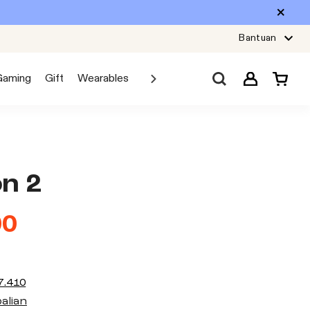
Bantuan
Gaming
Gift
Wearables
Sale
Car Audio
Explore JBL
on 2
00
7.410
alian