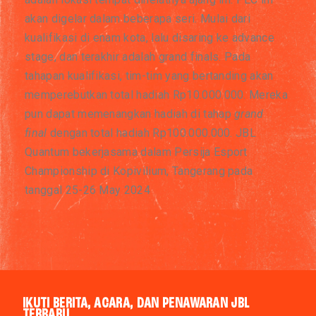
akan digelar dalam beberapa seri. Mulai dari
kualifikasi di enam kota, lalu disaring ke advance
stage, dan terakhir adalah grand finals. Pada
tahapan kualifikasi, tim-tim yang bertanding akan
memperebutkan total hadiah Rp10.000.000. Mereka
pun dapat memenangkan hadiah di tahap
grand
final
dengan total hadiah Rp100.000.000.
JBL
Quantum bekerjasama dalam Persija Esport
Championship di Kopivilium, Tangerang pada
tanggal 25-26 May 2024
IKUTI BERITA, ACARA, DAN PENAWARAN JBL
TERBARU