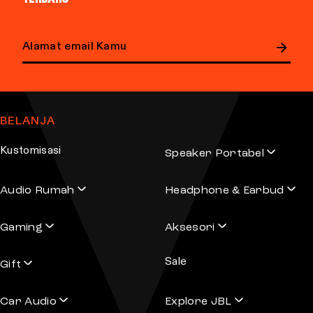
E
m
a
BELANJA
i
l
Kustomisasi
Speaker Portabel
a
d
Audio Rumah
Headphone & Earbud
d
r
Gaming
Aksesori
e
s
Sale
s
Gift
Car Audio
Explore JBL