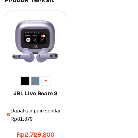
Produk Terkait
30%
+
JBL Live Beam 3
Dapatkan poin senilai
Rp
81.879
Rp
2.729.300