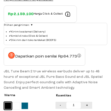
Rp
2.159.100
Harga Click & Collect
Pilihan pengiriman:
▼
✔
Kirim ke alamat (Delivery)
✔
Ambil di toko (Click & Collect)
✔
Dikirim dari toko terdekat (BODFS)
Dapatkan poin senilai
Rp
64.773
JBL Tune Beam 2 true wireless earbuds deliver up to 48
hours of exceptional JBL Pure Bass Sound and JBL Spatial
Sound. Enjoy perfect-sounding calls with Adaptive Noise
Cancelling and Smart Ambient technology.
Kuantitas
Warna
-
+