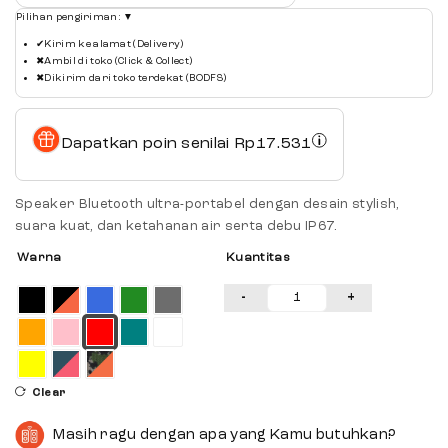
Pilihan pengiriman:
▼
✔
Kirim ke alamat (Delivery)
✖
Ambil di toko (Click & Collect)
✖
Dikirim dari toko terdekat (BODFS)
Dapatkan poin senilai
Rp
17.531
Speaker Bluetooth ultra-portabel dengan desain stylish,
suara kuat, dan ketahanan air serta debu IP67.
Warna
Kuantitas
-
+
Clear
Masih ragu dengan apa yang Kamu butuhkan?