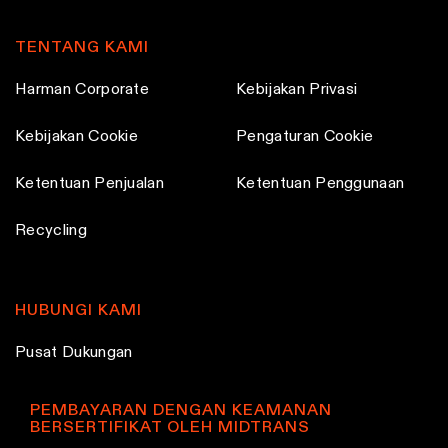
c
c
h
h
TENTANG KAMI
o
o
Harman Corporate
Kebijakan Privasi
s
s
e
e
Kebijakan Cookie
Pengaturan Cookie
n
n
o
o
Ketentuan Penjualan
Ketentuan Penggunaan
n
n
Recycling
t
t
h
h
e
e
HUBUNGI KAMI
p
p
r
r
Pusat Dukungan
o
o
d
d
PEMBAYARAN DENGAN KEAMANAN
u
u
BERSERTIFIKAT OLEH MIDTRANS