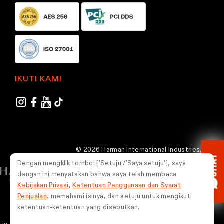
c
c
t
t
p
p
a
a
g
g
e
e
IKUTI KAMI
© 2026 Harman International Industries,
CHAT
Incorporated. Semua hak dilindungi undang-
Dengan mengklik tombol ['Setuju'/'Saya setuju'], saya
undang.
dengan ini menyatakan bahwa saya telah membaca
Kebijakan Privasi
,
Ketentuan Penggunaan dan Syarat
Indonesia
Penjualan
, memahami isinya, dan setuju untuk mengikuti
ketentuan-ketentuan yang disebutkan.