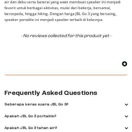
air dan debu serta baterai yang awet membuat speaker ini menjadi
favorit untuk berbagai aktivitas, mulai dari bekerja, bersantai,
bersepeda, hingga hiking. Dengan harga JBL Go 3 yang bersaing,
speaker portable ini menjadi speaker terbaik di kelasnya.
New content loaded
- No reviews collected for this product yet -
Frequently Asked Questions
Seberapa keras suara JBL Go 3?
Dengan teknologi JBL Pro Sound yang diusungnya, JBL Go
Apakah JBL Go 3 portable?
portable bluetooth speaker memberikan kualitas suara
yang mengesankan dengan rentang respons frekuensi
Baterai JBL Go seri 3 dapat bertahan hingga 5 jam
Apakah JBL Go 3 tahan air?
dinamis dari 110 Hz hingga 20 kHz.
penggunaan dengan volume standar. Waktu pengisian daya