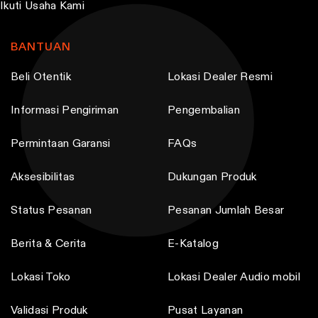
s
s
Ikuti Usaha Kami
.
.
T
T
BANTUAN
h
h
Beli Otentik
Lokasi Dealer Resmi
e
e
o
o
Informasi Pengiriman
Pengembalian
p
p
t
t
Permintaan Garansi
FAQs
i
i
o
o
Aksesibilitas
Dukungan Produk
n
n
Status Pesanan
Pesanan Jumlah Besar
s
s
m
m
Berita & Cerita
E-Katalog
a
a
y
y
Lokasi Toko
Lokasi Dealer Audio mobil
b
b
Validasi Produk
Pusat Layanan
e
e