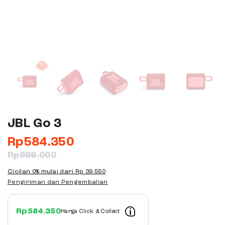
JBL Go 3
Rp
584.350
Rp
899.000
Cicilan 0% mulai dari
Rp 39.550
Pengiriman dan Pengembalian
Rp
584.350
Harga Click & Collect