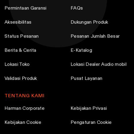
h
Permintaan Garansi
FAQs
e
p
Aksesibilitas
Dukungan Produk
r
o
Status Pesanan
Pesanan Jumlah Besar
d
Berita & Cerita
E-Katalog
u
c
Lokasi Toko
Lokasi Dealer Audio mobil
t
p
Validasi Produk
Pusat Layanan
a
g
TENTANG KAMI
e
Harman Corporate
Kebijakan Privasi
Kebijakan Cookie
Pengaturan Cookie