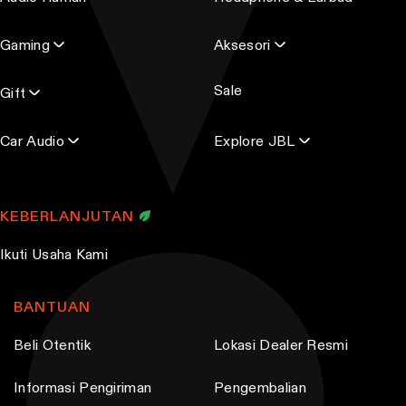
d
n
r
s
Gaming
Aksesori
e
m
s
Sale
s
Gift
a
y
Car Audio
Explore JBL
b
e
c
KEBERLANJUTAN
h
o
Ikuti Usaha Kami
s
e
BANTUAN
n
o
Beli Otentik
Lokasi Dealer Resmi
n
Informasi Pengiriman
Pengembalian
t