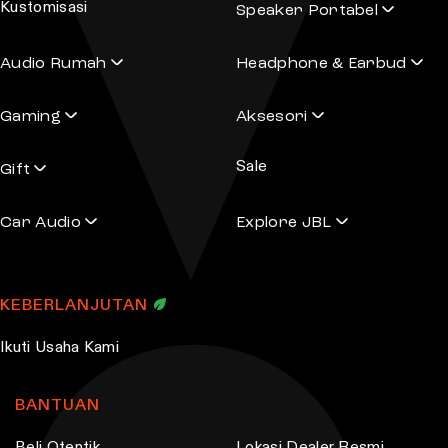
Kustomisasi
t
Speaker Portabel
a
i
d
Audio Rumah
Headphone & Earbud
o
d
n
r
Gaming
Aksesori
s
e
s
m
Sale
s
Gift
a
y
Car Audio
Explore JBL
b
e
c
KEBERLANJUTAN
h
o
Ikuti Usaha Kami
s
e
BANTUAN
n
o
Beli Otentik
Lokasi Dealer Resmi