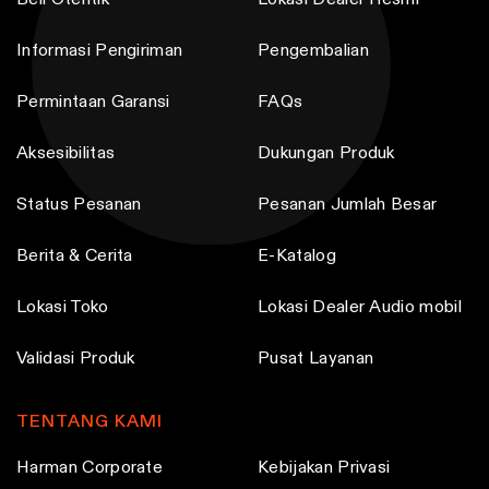
n
Informasi Pengiriman
Pengembalian
t
h
Permintaan Garansi
FAQs
e
p
Aksesibilitas
Dukungan Produk
r
o
Status Pesanan
Pesanan Jumlah Besar
d
Berita & Cerita
E-Katalog
u
c
Lokasi Toko
Lokasi Dealer Audio mobil
t
p
Validasi Produk
Pusat Layanan
a
g
TENTANG KAMI
e
Harman Corporate
Kebijakan Privasi