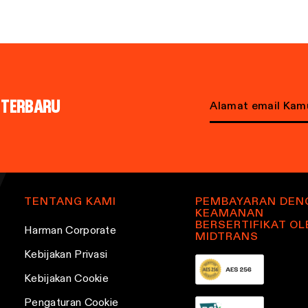
L TERBARU
E
m
a
i
l
TENTANG KAMI
PEMBAYARAN DEN
KEAMANAN
a
BERSERTIFIKAT OL
Harman Corporate
d
MIDTRANS
d
Kebijakan Privasi
r
Kebijakan Cookie
e
Pengaturan Cookie
s