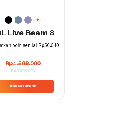
+
BL Live Beam 3
tkan poin senilai
Rp
56.640
Rp
1.888.000
Rp
3.899.000
Beli Sekarang