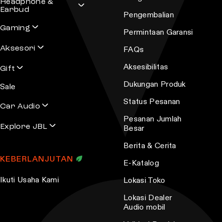
Headphone &
a
Earbud
Copper
Coral
Funky Black
Pengembalian
n
Gaming
t
Permintaan Garansi
Navy
Sand
Squad
s
Aksesori
FAQs
.
Aksesibilitas
Gift
Turquoisse
T
Dukungan Produk
h
Sale
e
Status Pesanan
Car Audio
o
Pesanan Jumlah
p
Explore JBL
Besar
t
Berita & Cerita
i
KEBERLANJUTAN
E-Katalog
o
n
Ikuti Usaha Kami
Lokasi Toko
s
Lokasi Dealer
m
Audio mobil
a