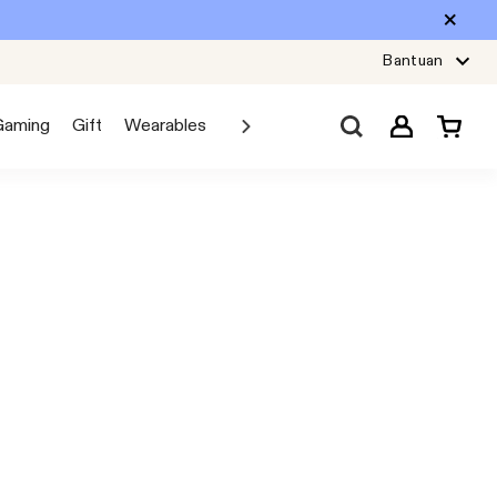
Bantuan
Gaming
Gift
Wearables
Sale
Car Audio
Explore JBL