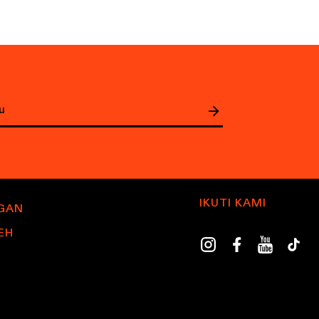
IKUTI KAMI
GAN
EH