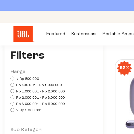
S
k
i
p
Featured
Kustomisasi
Portable Amps
t
o
c
Filters
o
52%
n
Harga
t
< Rp 500.000
e
Rp 500.001 - Rp 1.000.000
Rp 1.000.001 - Rp 2.000.000
n
Rp 2.000.001 - Rp 3.000.000
t
Rp 3.000.001 - Rp 5.000.000
> Rp 5.000.001
Sub Kategori