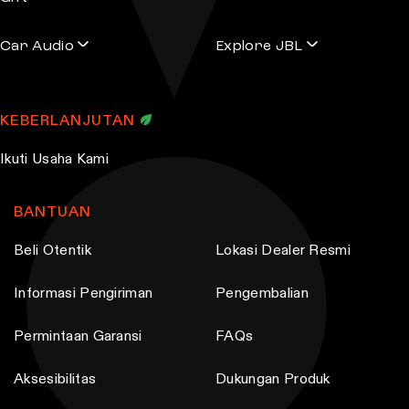
r
i
Car Audio
Explore JBL
a
n
t
KEBERLANJUTAN
s
Ikuti Usaha Kami
.
T
h
BANTUAN
e
Beli Otentik
Lokasi Dealer Resmi
o
p
Informasi Pengiriman
Pengembalian
t
i
Permintaan Garansi
FAQs
o
Aksesibilitas
Dukungan Produk
n
s