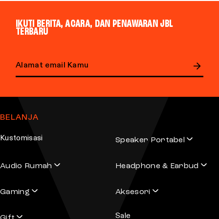
d
u
IKUTI BERITA, ACARA, DAN PENAWARAN JBL
c
TERBARU
t
h
a
s
E
m
m
u
a
BELANJA
l
i
l
t
Kustomisasi
Speaker Portabel
a
i
d
p
Audio Rumah
Headphone & Earbud
d
l
r
e
Gaming
Aksesori
e
v
s
a
Sale
s
Gift