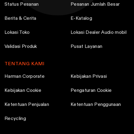
Status Pesanan
Pesanan Jumlah Besar
m
a
Berita & Cerita
E-Katalog
y
b
Lokasi Toko
Lokasi Dealer Audio mobil
e
Validasi Produk
Pusat Layanan
c
h
o
TENTANG KAMI
s
Harman Corporate
Kebijakan Privasi
e
n
Kebijakan Cookie
Pengaturan Cookie
o
n
Ketentuan Penjualan
Ketentuan Penggunaan
t
Recycling
h
e