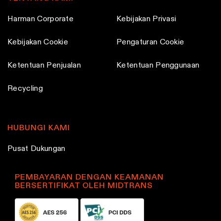
p
p
s
s
Harman Corporate
Kebijakan Privasi
a
a
e
e
g
g
n
n
Kebijakan Cookie
Pengaturan Cookie
e
e
o
o
n
n
Ketentuan Penjualan
Ketentuan Penggunaan
t
t
Recycling
h
h
e
e
p
p
HUBUNGI KAMI
r
r
o
o
Pusat Dukungan
d
d
u
u
PEMBAYARAN DENGAN KEAMANAN
c
c
BERSERTIFIKAT OLEH MIDTRANS
t
t
p
p