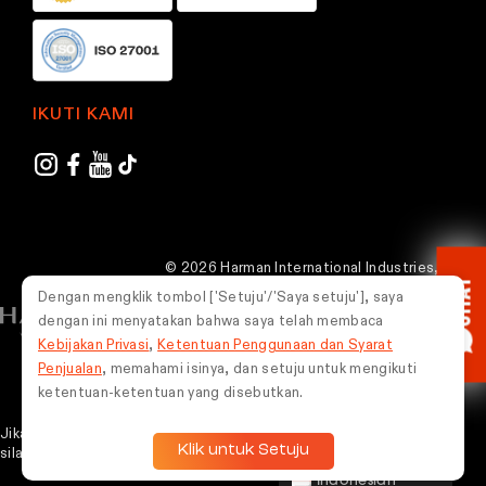
a
a
g
g
e
e
IKUTI KAMI
© 2026 Harman International Industries,
CHAT
Incorporated. Semua hak dilindungi undang-
Dengan mengklik tombol ['Setuju'/'Saya setuju'], saya
undang.
dengan ini menyatakan bahwa saya telah membaca
Kebijakan Privasi
,
Ketentuan Penggunaan dan Syarat
Indonesia
Penjualan
, memahami isinya, dan setuju untuk mengikuti
ketentuan-ketentuan yang disebutkan.
Jika Kamu mengalami masalah dalam menggunakan situs web ini,
Klik untuk Setuju
silakan whatsapp
0851-5675-9787
untuk mendapatkan bantuan.
Indonesian