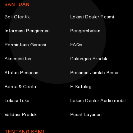
h
h
h
h
BANTUAN
o
o
e
e
Beli Otentik
Lokasi Dealer Resmi
s
s
o
o
e
e
p
p
Informasi Pengiriman
Pengembalian
n
n
t
t
o
o
i
i
Permintaan Garansi
FAQs
n
n
o
o
t
t
n
n
Aksesibilitas
Dukungan Produk
h
h
s
s
Status Pesanan
Pesanan Jumlah Besar
e
e
m
m
p
p
a
a
Berita & Cerita
E-Katalog
r
r
y
y
o
o
b
b
Lokasi Toko
Lokasi Dealer Audio mobil
d
d
e
e
u
u
Validasi Produk
Pusat Layanan
c
c
c
c
h
h
t
t
o
o
TENTANG KAMI