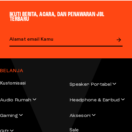
IKUTI BERITA, ACARA, DAN PENAWARAN JBL
TERBARU
E
m
a
BELANJA
i
l
Kustomisasi
Speaker Portabel
a
d
Audio Rumah
Headphone & Earbud
d
r
Gaming
Aksesori
e
s
Sale
s
Gift