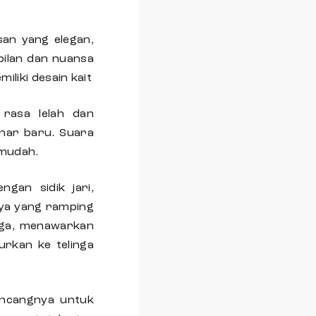
an yang elegan,
pilan dan nuansa
iliki desain kait
 rasa lelah dan
nar baru. Suara
 mudah.
gan sidik jari,
ya yang ramping
nga, menawarkan
rkan ke telinga
ancangnya untuk