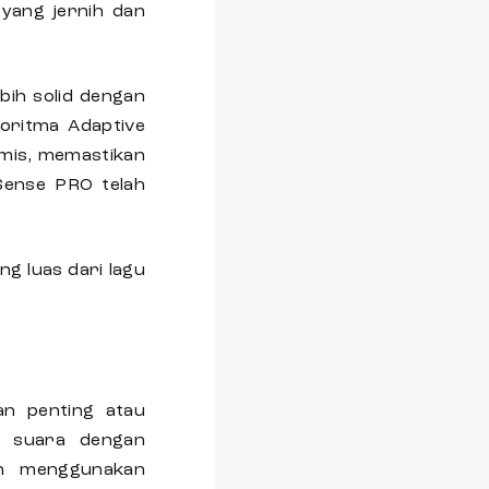
yang jernih dan
ebih solid dengan
goritma Adaptive
amis, memastikan
 Sense PRO telah
g luas dari lagu
lan penting atau
n suara dengan
an menggunakan