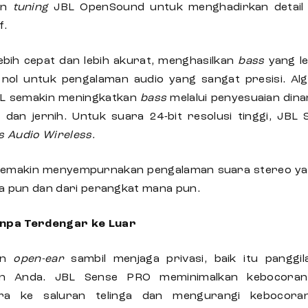
an
tuning
JBL OpenSound untuk menghadirkan detail 
f.
lebih cepat dan lebih akurat, menghasilkan
bass
yang l
 nol untuk pengalaman audio yang sangat presisi. Al
JBL semakin meningkatkan
bass
melalui penyesuaian din
 dan jernih. Untuk suara 24-bit resolusi tinggi, JBL
s Audio Wireless.
semakin menyempurnakan pengalaman suara stereo yan
pa pun dan dari perangkat mana pun.
npa Terdengar ke Luar
an
open-ear
sambil menjaga privasi, baik itu panggi
an Anda. JBL Sense PRO meminimalkan kebocora
ra ke saluran telinga dan mengurangi kebocor