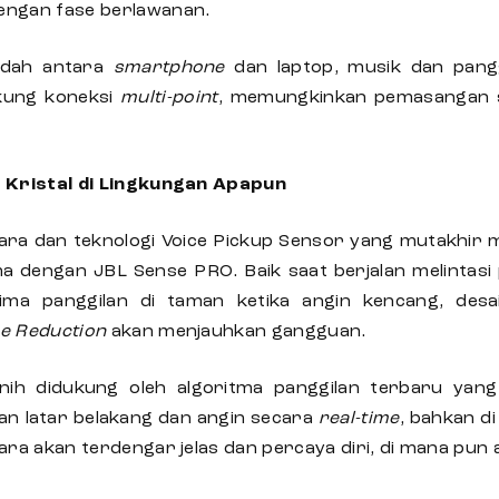
engan fase berlawanan.
udah antara
smartphone
dan laptop, musik dan pangg
ung koneksi
multi-point
, memungkinkan pemasangan 
h Kristal di Lingkungan Apapun
ra dan teknologi Voice Pickup Sensor yang mutakhir 
a dengan JBL Sense PRO. Baik saat berjalan melintasi
ima panggilan di taman ketika angin kencang, des
se Reduction
akan menjauhkan gangguan.
nih didukung oleh algoritma panggilan terbaru yang 
an latar belakang dan angin secara
real-time
, bahkan d
ara akan terdengar jelas dan percaya diri, di mana pun a