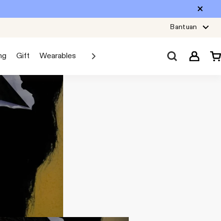
Bantuan
ng
Gift
Wearables
Sale
Car Audio
Explore JBL