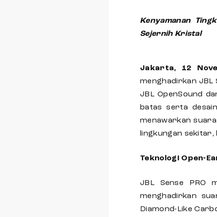
Kenyamanan Tingk
Sejernih Kristal
Jakarta, 12 No
menghadirkan JBL
JBL OpenSound dan 
batas serta desai
menawarkan suara b
lingkungan sekitar,
Teknologi Open-Ea
JBL Sense PRO m
menghadirkan sua
Diamond-Like Carbo