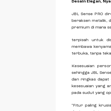
Desain Elegan, Ny
JBL Sense PRO dir
beraksen metalik, 
premium di mana saja
terpisah untuk d
membawa kenyamana
terbuka, tanpa tek
Kesesuaian person
sehingga JBL Sens
dan ringkas dapat
kesesuaian yang a
pada sudut yang op
“Fitur paling kru