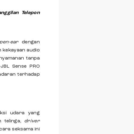
nggilan Telepon
pen-ear
dengan
n kekayaan audio
kenyamanan tanpa
, JBL Sense PRO
sadaran terhadap
.
ksi udara yang
 telinga,
driver
cara seksama ini