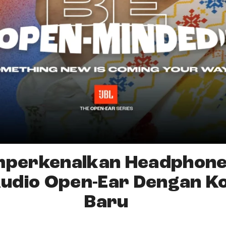
mperkenalkan Headphone
udio Open-Ear Dengan K
Baru