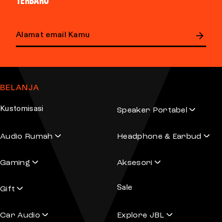
TERBARU
E
m
a
BELANJA
i
l
Kustomisasi
Speaker Portabel
a
d
Audio Rumah
Headphone & Earbud
d
r
Gaming
Aksesori
e
s
Sale
s
Gift
Car Audio
Explore JBL