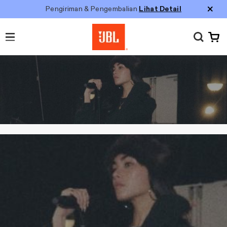
Pengiriman & Pengembalian
Lihat Detail
M
e
n
u