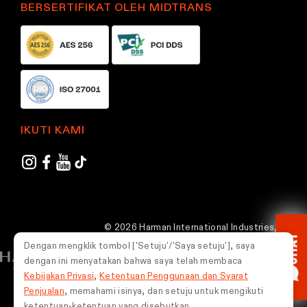
BERSERTIFIKAT OLEH MIDTRANS
IKUTI KAMI
© 2026 Harman International Industries,
CHAT
Incorporated. Semua hak dilindungi undang-
Dengan mengklik tombol ['Setuju'/'Saya setuju'], saya
undang.
dengan ini menyatakan bahwa saya telah membaca
Kebijakan Privasi
,
Ketentuan Penggunaan dan Syarat
Indonesia
Penjualan
, memahami isinya, dan setuju untuk mengikuti
ketentuan-ketentuan yang disebutkan.