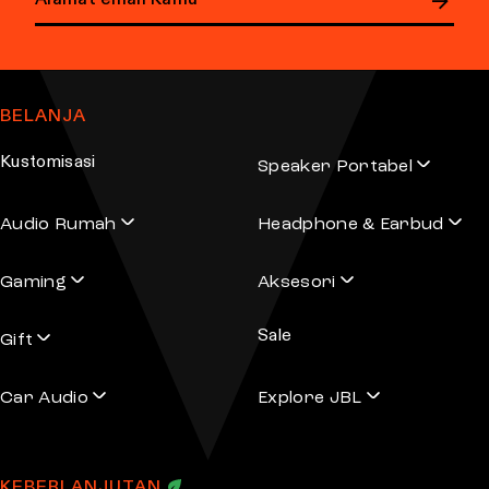
E
m
a
BELANJA
i
l
Kustomisasi
Speaker Portabel
a
d
Audio Rumah
Headphone & Earbud
d
r
Gaming
Aksesori
e
s
Sale
s
Gift
Car Audio
Explore JBL
KEBERLANJUTAN