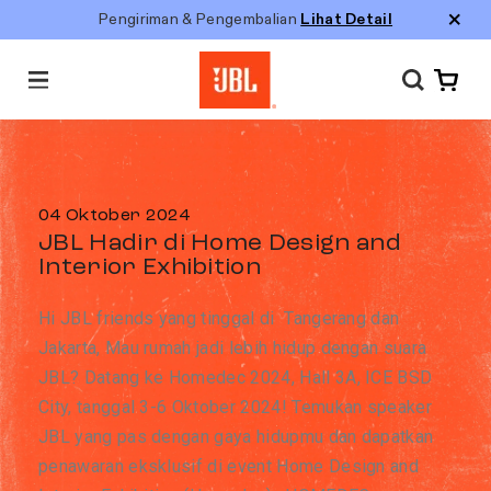
Pengiriman & Pengembalian
Lihat Detail
M
e
n
u
04 Oktober 2024
JBL Hadir di Home Design and
Interior Exhibition
Hi JBL friends yang tinggal di Tangerang dan
Jakarta, Mau rumah jadi lebih hidup dengan suara
JBL? Datang ke Homedec 2024, Hall 3A, ICE BSD
City, tanggal 3-6 Oktober 2024! Temukan speaker
JBL yang pas dengan gaya hidupmu dan dapatkan
penawaran eksklusif di event Home Design and