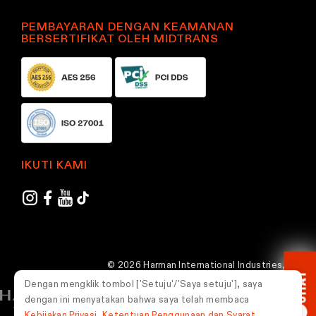
PEMBAYARAN DENGAN KEAMANAN
BERSERTIFIKAT OLEH MIDTRANS
IKUTI KAMI
© 2026 Harman International Industries,
CHAT
Incorporated. Semua hak dilindungi undang-
Dengan mengklik tombol ['Setuju'/'Saya setuju'], saya
undang.
dengan ini menyatakan bahwa saya telah membaca
Kebijakan Privasi
,
Ketentuan Penggunaan dan Syarat