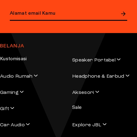
E
m
a
BELANJA
i
l
Kustomisasi
Speaker Portabel
a
d
Audio Rumah
Headphone & Earbud
d
r
Gaming
Aksesori
e
s
Sale
s
Gift
Car Audio
Explore JBL