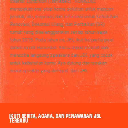
Interior Exhibition (Homedec). HOMEDEC
merupakan one-stop home solution untuk mencari
produk, ide, inspirasi, dan referensi untuk kebutuhan
Renovasi, Dekorasi Ulang, dan Perbaikan (3R)
rumah yang diselenggarakan setiap tahun sejak
tahun 2015. Pada tahun ini, JBL ikut berpartisipasi
dalam event Homedec. Kamu dapat melihat dan
mencoba langsung speakers dari JBL yang cocok
untuk kebutuhan kamu. Ayo datang dan rasakan
suara speaker yang dahsyat dari JBL
IKUTI BERITA, ACARA, DAN PENAWARAN JBL
TERBARU