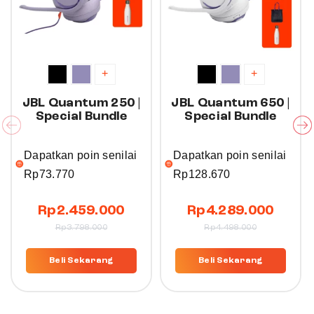
+
+
JBL Quantum 250 |
JBL Quantum 650 |
Special Bundle
Special Bundle
Dapatkan poin senilai
Dapatkan poin senilai
Rp
73.770
Rp
128.670
Rp
2.459.000
Rp
4.289.000
Rp
3.798.000
Rp
4.498.000
Beli Sekarang
Beli Sekarang