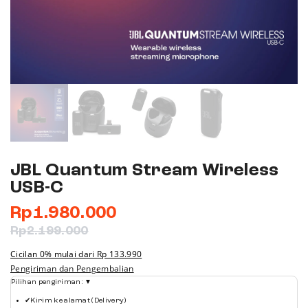
JBL Quantum Stream Wireless
USB-C
Rp
1.980.000
Rp
2.199.000
Cicilan 0% mulai dari
Rp 133.990
Pengiriman dan Pengembalian
Pilihan pengiriman:
▼
✔
Kirim ke alamat (Delivery)