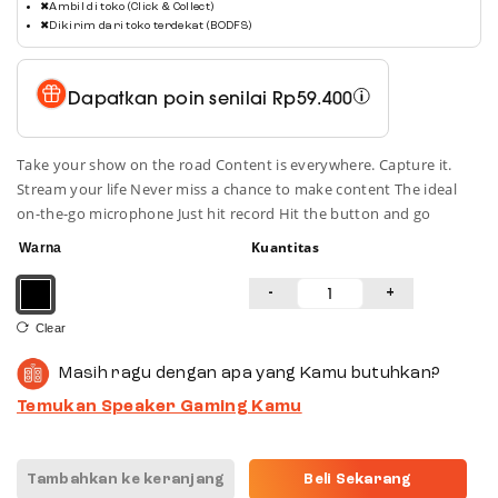
✖
Ambil di toko (Click & Collect)
✖
Dikirim dari toko terdekat (BODFS)
Dapatkan poin senilai
Rp
59.400
Take your show on the road Content is everywhere. Capture it.
Stream your life Never miss a chance to make content The ideal
on-the-go microphone Just hit record Hit the button and go
Kuantitas
Warna
-
+
Clear
Masih ragu dengan apa yang Kamu butuhkan?
Temukan Speaker Gaming Kamu
Tambahkan ke keranjang
Beli Sekarang