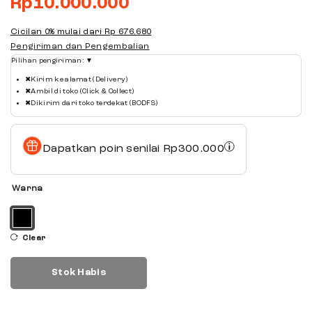
Rp
10.000.000
Cicilan 0% mulai dari
Rp 676.680
Pengiriman dan Pengembalian
Pilihan pengiriman:
▼
✖
Kirim ke alamat (Delivery)
✖
Ambil di toko (Click & Collect)
✖
Dikirim dari toko terdekat (BODFS)
Dapatkan poin senilai
Rp
300.000
Warna
Clear
Stok Habis