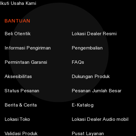
s
s
Ikuti Usaha Kami
.
.
T
T
BANTUAN
h
h
Beli Otentik
Lokasi Dealer Resmi
e
e
o
o
Informasi Pengiriman
Pengembalian
p
p
t
t
Permintaan Garansi
FAQs
i
i
o
o
Aksesibilitas
Dukungan Produk
n
n
Status Pesanan
Pesanan Jumlah Besar
s
s
m
m
Berita & Cerita
E-Katalog
a
a
y
y
Lokasi Toko
Lokasi Dealer Audio mobil
b
b
Validasi Produk
Pusat Layanan
e
e