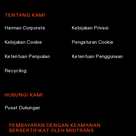
c
c
h
h
TENTANG KAMI
o
o
Harman Corporate
Kebijakan Privasi
s
s
e
e
Kebijakan Cookie
Pengaturan Cookie
n
n
o
o
Ketentuan Penjualan
Ketentuan Penggunaan
n
n
Recycling
t
t
h
h
e
e
HUBUNGI KAMI
p
p
r
r
Pusat Dukungan
o
o
d
d
PEMBAYARAN DENGAN KEAMANAN
u
u
BERSERTIFIKAT OLEH MIDTRANS