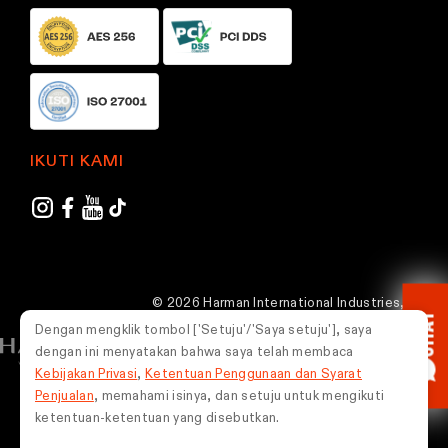
c
c
t
t
p
p
a
a
g
g
e
e
IKUTI KAMI
© 2026 Harman International Industries,
CHAT
Incorporated. Semua hak dilindungi undang-
Dengan mengklik tombol ['Setuju'/'Saya setuju'], saya
undang.
dengan ini menyatakan bahwa saya telah membaca
Kebijakan Privasi
,
Ketentuan Penggunaan dan Syarat
Indonesia
Penjualan
, memahami isinya, dan setuju untuk mengikuti
ketentuan-ketentuan yang disebutkan.