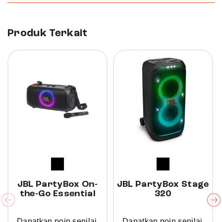
PartyBox 310 memiliki input mikrofon yang memungkinkan
Anda bernyanyi solo atau duet. Speaker pesta dari JBL ini
juga dilengkapi dengan efek suara untuk pengalaman
karaoke yang lebih menyenangkan.
Produk Terkait
6%
15%
JBL PartyBox On-
JBL PartyBox Stage
the-Go Essential
320
Dapatkan poin senilai
Dapatkan poin senilai