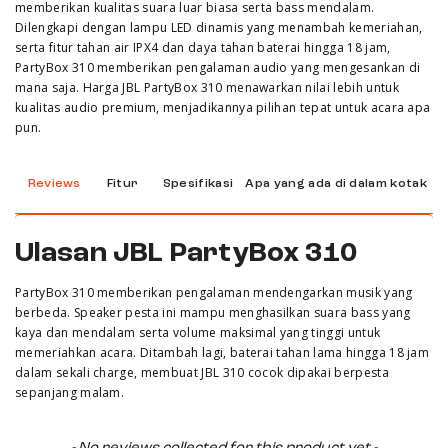
memberikan kualitas suara luar biasa serta bass mendalam.
Dilengkapi dengan lampu LED dinamis yang menambah kemeriahan,
serta fitur tahan air IPX4 dan daya tahan baterai hingga 18 jam,
PartyBox 310 memberikan pengalaman audio yang mengesankan di
mana saja. Harga JBL PartyBox 310 menawarkan nilai lebih untuk
kualitas audio premium, menjadikannya pilihan tepat untuk acara apa
pun.
Reviews
Fitur
Spesifikasi
Apa yang ada di dalam kotak
Ulasan JBL PartyBox 310
PartyBox 310 memberikan pengalaman mendengarkan musik yang
berbeda. Speaker pesta ini mampu menghasilkan suara bass yang
kaya dan mendalam serta volume maksimal yang tinggi untuk
memeriahkan acara. Ditambah lagi, baterai tahan lama hingga 18 jam
dalam sekali charge, membuat JBL 310 cocok dipakai berpesta
sepanjang malam.
New content loaded