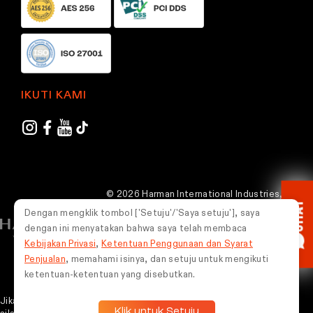
IKUTI KAMI
© 2026 Harman International Industries,
CHAT
Incorporated. Semua hak dilindungi undang-
Dengan mengklik tombol ['Setuju'/'Saya setuju'], saya
undang.
dengan ini menyatakan bahwa saya telah membaca
Kebijakan Privasi
,
Ketentuan Penggunaan dan Syarat
Indonesia
Penjualan
, memahami isinya, dan setuju untuk mengikuti
ketentuan-ketentuan yang disebutkan.
Jika Kamu mengalami masalah dalam menggunakan situs web ini,
Klik untuk Setuju