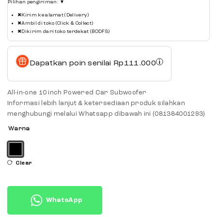
Pilihan pengiriman:
▼
✖
Kirim ke alamat (Delivery)
✖
Ambil di toko (Click & Collect)
✖
Dikirim dari toko terdekat (BODFS)
Dapatkan poin senilai
Rp
111.000
All-in-one 10 inch Powered Car Subwoofer
Informasi lebih lanjut & ketersediaan produk silahkan
menghubungi melalui Whatsapp dibawah ini (081384001293)
Warna
Clear
WhatsApp