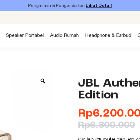
Pengiriman & Pengembalian
Lihat Detail
Speaker Portabel
Audio Rumah
Headphone & Earbud
JBL Authen
Edition
Rp
6.200.0
Rp
6.800.000
Cicilan 0% mulai dari
Rp 4