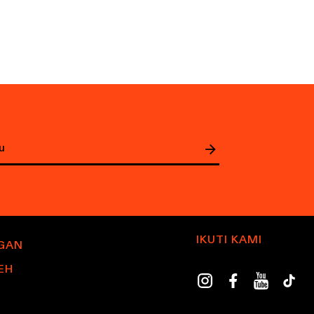
IKUTI KAMI
GAN
EH