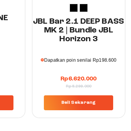
NE
JBL Bar 2.1 DEEP BASS
MK 2 | Bundle JBL
Horizon 3
Dapatkan poin senilai
Rp
198.600
Rp
6.620.000
Rp
8.299.000
Beli Sekarang