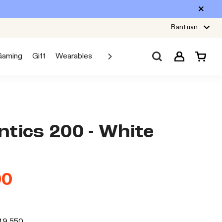
Bantuan
Gaming
Gift
Wearables
Sale
Car Audio
Explore JBL
tics 200 - White
00
19.550