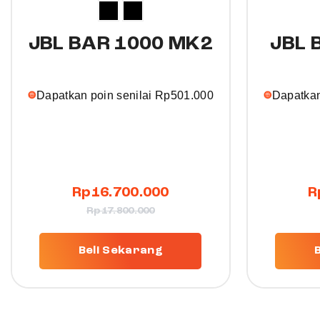
JBL BAR 1000 MK2
JBL 
Dapatkan poin senilai
Rp
501.000
Dapatkan
Rp
16.700.000
R
Rp
17.800.000
Beli Sekarang