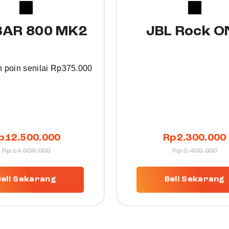
BAR 800 MK2
JBL Rock O
 poin senilai
Rp
375.000
p
12.500.000
Rp
2.300.000
Rp
14.000.000
Rp
2.400.000
Beli Sekarang
Beli Sekarang