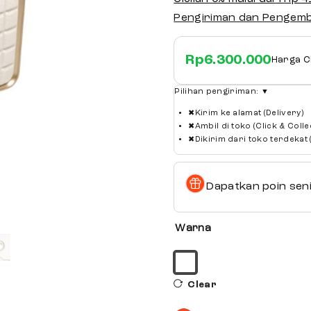
Pengiriman dan Pengemb
Rp
6.300.000
Harga Cl
Pilihan pengiriman:
▼
✖
Kirim ke alamat (Delivery)
✖
Ambil di toko (Click & Colle
✖
Dikirim dari toko terdekat
Dapatkan poin seni
Warna
Clear