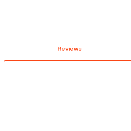
Reviews
New content loaded