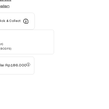
alian
ick & Collect
ct)
 (BODFS)
lai
Rp
186.000